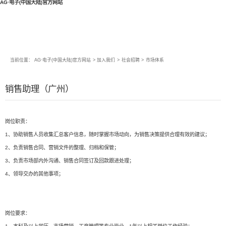
AG·电子(中国大陆)官方网站
当前位置：
AG·电子(中国大陆)官方网站
>
加入我们
>
社会招聘
>
市场体系
销售助理（广州）
岗位职责：
1、协助销售人员收集汇总客户信息，随时掌握市场动向，为销售决策提供合理有效的建议；
2、负责销售合同、营销文件的整理、归档和保管；
3、负责市场部内外沟通、销售合同签订及回款跟进处理；
4、领导交办的其他事项；
岗位要求：