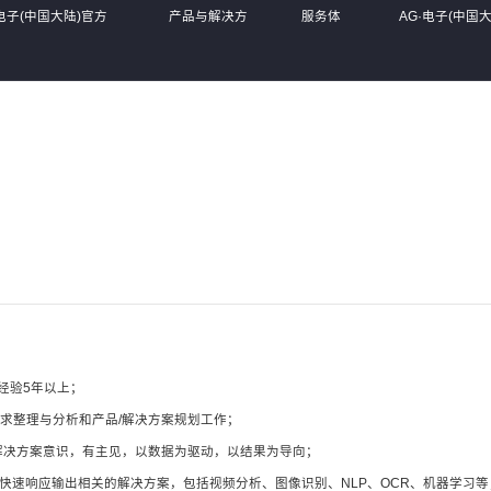
·电子(中国大陆)官方
产品与解决方
服务体
AG·电子(中国
案
系
网站
经验5年以上；
求整理与分析和产品/解决方案规划工作；
/解决方案意识，有主见，以数据为驱动，以结果为导向；
，快速响应输出相关的解决方案，包括视频分析、图像识别、NLP、OCR、机器学习等