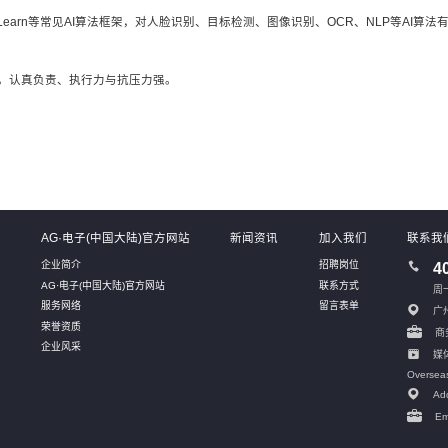
MLlib、SK-Learn等常见AI算法框架，对人脸识别、目标检测、图像识别、OCR、NLP
，认真负责、执行力与抗压力强。
系
AG·电子(中国大陆)官方网站
新闻资讯
加入我们
联系我
企业简介
招聘岗位
4
AG·电子(中国大陆)官方网站
联系方式
周一
服务网络
留言表单
广
荣誉资质
商务
企业风采
媒体
Oversea
Add
Em