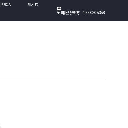
大陆)官方
加入我
全国服务热线：400-808-5058
们
；