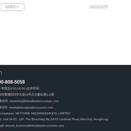
发表主题演讲。在数字化浪潮中，DBA的角色与职责正经历深刻
MORE >
2023/12/27
的变革。本次活动旨在为DBA们提供一个交流与学习的平台，共
同探讨如何应对行业变
们
00-808-5058
到周五9:30-18:00 (北京时间）
州市黄埔区科学大道18号芯大厦B2栋1-2层
合作: marketing@detailssaloncouture.com
合作: media@detailssaloncouture.com
s business: NETTHINK HOLDINGS(HK)CO.,LIMITED
: Unit 04-05, 16F, The Broadway No.54-62 Lockhart Road,
Wanchai, HongKong
ail: sinontt_business@detailssaloncouture.com