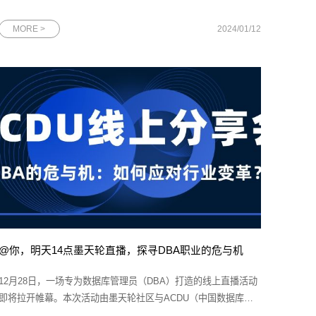
企业”榜单，并晋级“广州最强科创领头羊企业10强”榜单。作为广
州的双“领头羊”企业，网思科技将继续发挥其榜样作用和领导力，
MORE >
2024/01/12
为广州的进步注入更多的活力和机遇。图为网思科技代表上台领
奖本次广
@你，明天14点墨天轮直播，探寻DBA职业的危与机
12月28日，一场专为数据库管理员（DBA）打造的线上直播活动
即将拉开帷幕。本次活动由墨天轮社区与ACDU（中国数据库联
盟）联合主办，特邀网思科技DBA总监、Oracle ACE尹海文先生