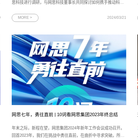
，
思科技进行调研，与网思科技董事长共同探讨如何携手推动科技
企业实现高质量发展。中国邮政储蓄银行公司金融部行业客户三
处副处长王名扬，邮储银行广东省分行副行长夏春林、马天楠，
9
MORE >
2024/03/21
广东省分行公司金融部副总经理倪君，广州市分行副行长杨丽，
广州分行普惠金融事业
网思七年，勇往直前 | 10词看网思集团2023年终总结
年末之际，新程在望，网思集团2024年新年工作会议成功召开。
回首2023年，我们在挑战中勇往直前，在曲折中寻求突破。所获