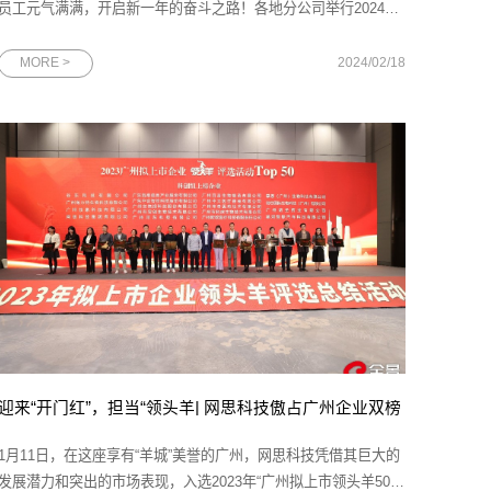
员工元气满满，开启新一年的奋斗之路！各地分公司举行2024新
春开工仪式，吹响开工“集结号”。大家用满满的仪式感展望新年新
愿景，争创“开门红”！数字浪潮涌向前，化繁为简解疑难。崭新征
MORE >
2024/02/18
程自今始，勇往直前不畏艰。2024，我们同舟共济，再创辉煌！
迎来“开门红”，担当“领头羊| 网思科技傲占广州企业双榜
1月11日，在这座享有“羊城”美誉的广州，网思科技凭借其巨大的
发展潜力和突出的市场表现，入选2023年“广州拟上市领头羊50强