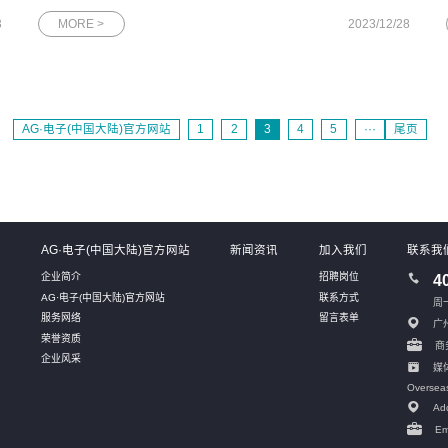
日报》12月28日网思科技专访版面荣获“广州市第二批隐形冠军企
3
MORE >
2023/12/28
业”——网思科技：为广州地区的数字化产业添砖加瓦12月18日，
网思科技被授予“
AG·电子(中国大陆)官方网站
1
2
3
4
5
···
尾页
系
AG·电子(中国大陆)官方网站
新闻资讯
加入我们
联系我
企业简介
招聘岗位
4
AG·电子(中国大陆)官方网站
联系方式
周一
服务网络
留言表单
广
荣誉资质
商务
企业风采
媒体
Oversea
Add
Em